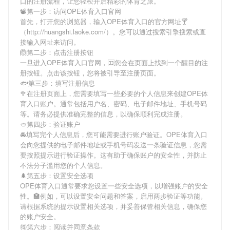
口
的注册流程，让您轻松开启精彩的体育之旅。
📽第一步：访问OPE体育入口官网
首先，打开您的浏览器，输入
OPE体育入口
的官方网址🍸
（http://huangshi.laoke.com/）。您可以通过搜索引擎搜索或直
接输入网址来访问。
🙆第二步：点击注册按钮
一旦进入
OPE体育入口
官网，🈁您会在页面上找到一个醒目的注
册按钮。点击该按钮，您将被引导至注册页面。
🐟第三步：填写注册信息
🥦在注册页面上，您需要填写一些必要的个人信息来创建
OPE体
育入口
账户。通常包括用户名、密码、电子邮件地址、手机号码
等。请务必提供准确完整的信息，以确保顺利完成注册。
🥙第四步：验证账户
🚘填写完个人信息后，您可能需要进行账户验证。
OPE体育入口
会向您提供的电子邮件地址或手机号码发送一条验证信息，您需
要按照提示进行验证操作。这有助于确保账户的安全性，并防止
不法分子滥用您的个人信息。
🌲第五步：设置安全选项
OPE体育入口
通常要求您设置一些安全选项，以增强账户的安全
性。🏣例如，可以设置安全问题和答案，启用两步验证等功能。
请根据系统的提示设置相关选项，并妥善保管相关信息，确保您
的账户安全。
🉐第六步：阅读并同意条款