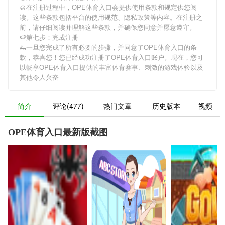
🥮在注册过程中，
OPE体育入口
会提供使用条款和规定供您阅
读。这些条款包括平台的使用规范、隐私政策等内容。在注册之
前，请仔细阅读并理解这些条款，并确保您同意并愿意遵守。
🍉第七步：完成注册
🦗一旦您完成了所有必要的步骤，并同意了
OPE体育入口
的条
款，恭喜您！您已经成功注册了OPE体育入口账户。现在，您可
以畅享
OPE体育入口
提供的丰富体育赛事、刺激的游戏体验以及
其他令人兴奋
简介
评论(477)
热门文章
历史版本
视频
OPE体育入口最新版截图