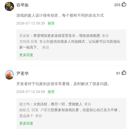
漫画频道改版，给你更好的追番体验
容琴振
203
更好的用户体验！
游戏的敌人设计很有创意，每个都有不同的攻击方式
[优化]特殊视频导致水印宝闪退
2026-07-12 09:39
推荐
新增推送提醒功能
巩发彬
：希望增加更多游戏背景音乐，增加游戏氛围
来自
联系我们
尤纯蓓 回复 鲁会勤
提供在线多人对战模式，让玩家可以与其他玩
以上就是OPE体育入口的介绍，如果您喜欢这款软件，您可以到应用商
家一较高下。
来自
店进行打分评论，说出您的使用经历，以帮助我们更好的对产品进行优化
更多回复
修改。
尹茗华
61
开发者对于玩家的反馈非常重视，及时解决了很多问题。
2026-07-12 04:59
推荐
姚士鸣
：火焰法杖，燃尽一切，焚烧敌人
来自
曲航元 回复 卢梁安
想要参加游戏比赛，但是担心自己实力不够，
怎么办？
来自
更多回复