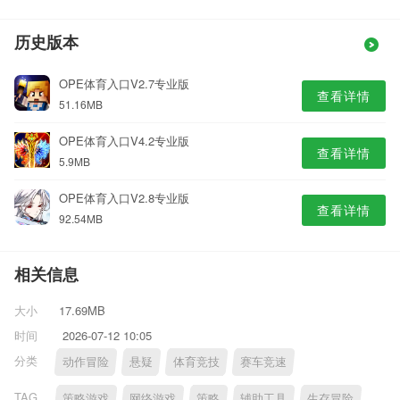
历史版本
OPE体育入口V2.7专业版
查看详情
51.16MB
OPE体育入口V4.2专业版
查看详情
5.9MB
OPE体育入口V2.8专业版
查看详情
92.54MB
相关信息
大小
17.69MB
时间
2026-07-12 10:05
分类
动作冒险
悬疑
体育竞技
赛车竞速
TAG
策略游戏
网络游戏
策略
辅助工具
生存冒险